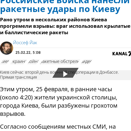
Российские войска нанесли
ракетные удары по Киеву
Рано утром в нескольких районов Киева
прогремели взрывы: враг использовал крылатые
и баллистические ракеты
Йоссеф Йак
25.02.22, 5:08
Киев
Украина
война
ракетные обстрелы
видео
Киев сейчас: второй день военной спецоперации в Донбассе.
Прямая трансляция
Этим утром, 25 февраля, в ранние часы
(около 4:20) жители украинской столицы,
города Киева, были разбужены грохотом
взрывов.
Согласно сообщениям местных СМИ, на