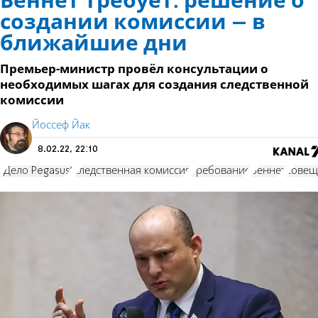
Беннет требует: решение о
создании комиссии – в
ближайшие дни
Премьер-министр провёл консультации о
необходимых шагах для создания следственной
комиссии
Йоссеф Йак
8.02.22, 22:10
"Дело Pegasus"
следственная комиссия
требование
Беннет
совещ