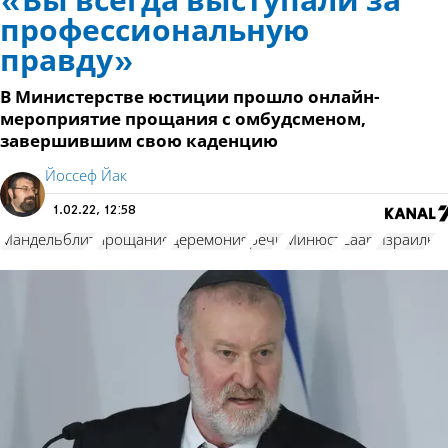
«Вы всегда выступали за
профессиональную
правду»
В Министерстве юстиции прошло онлайн-
мероприятие прощания с омбудсменом,
завершившим свою каденцию
Йоссеф Йак
1.02.22, 12:58
Мандельблит
прощание
церемония
речи
Минюст
Саар
Израиль