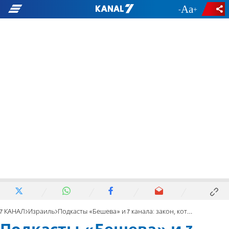
-
+
7 КАНАЛ
Израиль
Подкасты «Бешева» и 7 канала: закон, который потряс страну