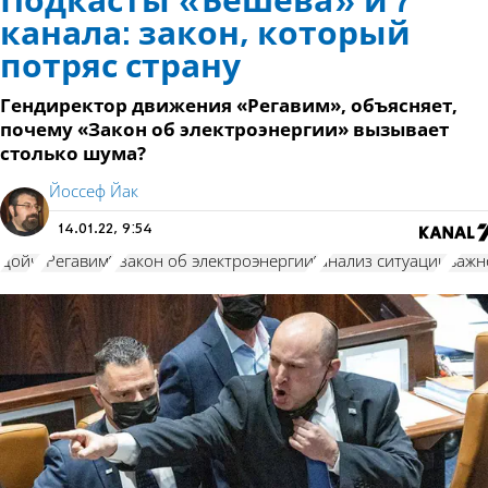
Подкасты «Бешева» и 7
канала: закон, который
потряс страну
Гендиректор движения «Регавим», объясняет,
почему «Закон об электроэнергии» вызывает
столько шума?
Йоссеф Йак
14.01.22, 9:54
Дойч
"Регавим"
"закон об электроэнергии"
анализ ситуации
важн