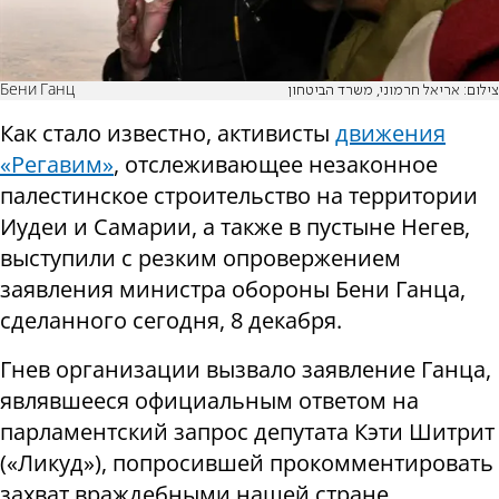
Бени Ганц
צילום: אריאל חרמוני, משרד הביטחון
Как стало известно, активисты
движения
«Регавим»
, отслеживающее незаконное
палестинское строительство на территории
Иудеи и Самарии, а также в пустыне Негев,
выступили с резким опровержением
заявления министра обороны Бени Ганца,
сделанного сегодня, 8 декабря.
Гнев организации вызвало заявление Ганца,
являвшееся официальным ответом на
парламентский запрос депутата Кэти Шитрит
(«Ликуд»), попросившей прокомментировать
захват враждебными нашей стране