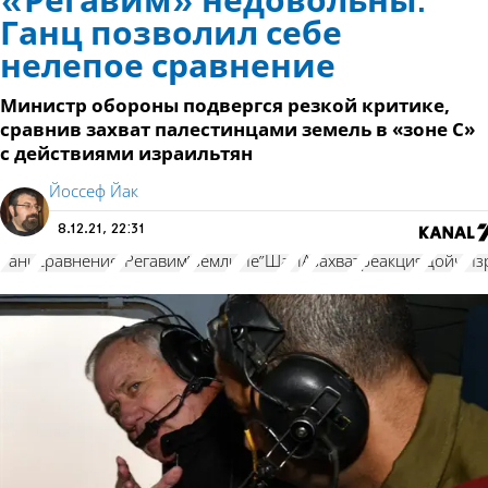
«Регавим» недовольны:
Ганц позволил себе
нелепое сравнение
Министр обороны подвергся резкой критике,
сравнив захват палестинцами земель в «зоне C»
с действиями израильтян
Йоссеф Йак
8.12.21, 22:31
Ганц
сравнение
"Регавим"
земли
Ие"Ша
ПА
захват
реакция
Дойч
Из