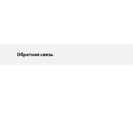
Обратная связь
О нас
Pусский
Обратная связь
عربية
Реклама
Использование информации
Политика конфиденциальности
Специальные возможности
Оповещения
עברית