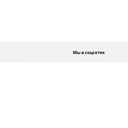
Мы в соцсетях
Спорт
Twitter
Погода
Facebook
Тэги
Instagram
YouTube
TikTok