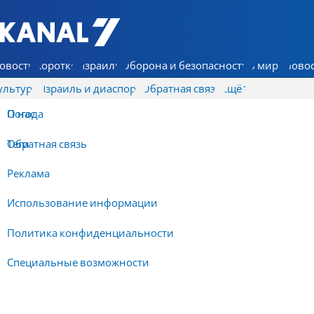
7 КАНАЛ - Аруц Шева
овости
Коротко
Израиль
Оборона и безопасность
В мире
Новос
ультура
Израиль и диаспора
Обратная связь
Ещё
О нас
Погода
Обратная связь
Теги
Реклама
Использование информации
Политика конфиденциальности
Специальные возможности