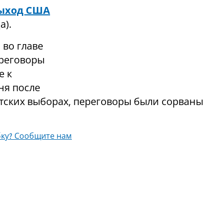
ыход США
а).
во главе
ереговоры
е к
ня после
тских выборах, переговоры были сорваны
ку? Сообщите нам