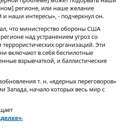
ядерной проблеме] может подорвать наши
ном] регионе, или наше желание
и наши интересы», - подчеркнул он.
зал, что министерство обороны США
 регионе над устранением угроз со
и террористических организаций. Эти
пени включают в себя беспилотные
женные взрывчаткой, и баллистические
зобновления т. н. «ядерных переговоров»
 Запада, начало которых весь мир с
ащает
сделке»
,