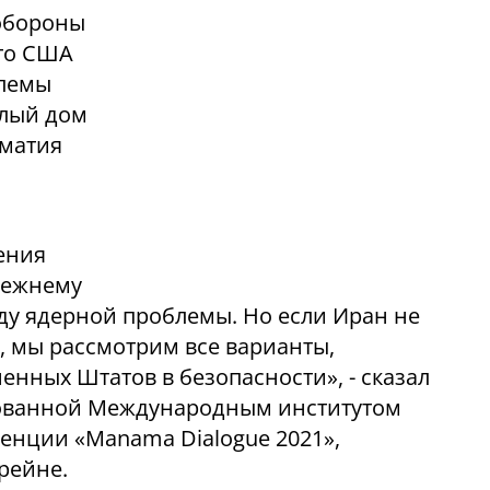
обороны
что США
лемы
елый дом
оматия
ения
режнему
у ядерной проблемы. Но если Иран не
, мы рассмотрим все варианты,
нных Штатов в безопасности», - сказал
рованной Международным институтом
енции «Manama Dialogue 2021»,
рейне.