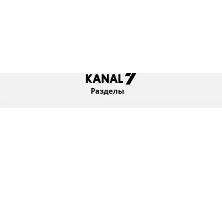
Разделы
Новости
Коротко
Израиль
В мире
Оборона и безопасность
Новости из бывшего СССР
Еврейский мир
Культура