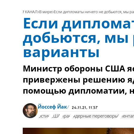
7 КАНАЛ
В мире
Если дипломаты ничего не добьются, мы р
Если диплома
добьются, мы
варианты
Министр обороны США яс
привержены решению яд
помощью дипломатии, 
Йоссеф Йак
24.11.21, 11:57
Остин
США
Иран
”ядерные переговоры”
Пента