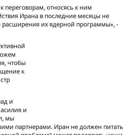
 переговорам, относясь к ним
йствия Ирана в последние месяцы не
 расширения их ядерной программы», -
руктивной
можем
я, чтобы
ащение к
истр
ад и
асилия и
л, мы
шими партнерами. Иран не должен питать