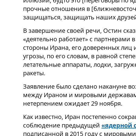
иллюзий, будто это [переговоры по 
прочные отношения в [ближневосточ
защищаться, защищать наших друзей 
В завершение своей речи, Остин ска
«деятельно работает» с партнерами в
стороны Ирана, его доверенных лиц 
угрозы, по его словам, в равной сте
летательные аппараты, лодки, загру
ракеты.
Заявление было сделано накануне во
между Ираном и мировыми державами
нетерпением ожидает 29 ноября.
Как известно, Иран постепенно сокр
соблюдение предыдущей
«ядерной 
подписанной в 2015 году с мировыми