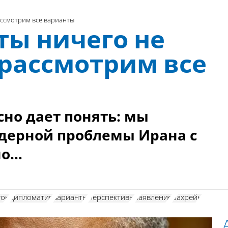
ассмотрим все варианты
ты ничего не
 рассмотрим все
но дает понять: мы
ерной проблемы Ирана с
но…
гон
дипломатия
варианты
перспективы
заявление
Бахрейн