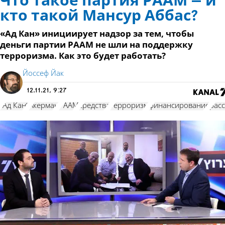
Что такое партия РААМ – и
кто такой Мансур Аббас?
«Ад Кан» инициирует надзор за тем, чтобы
деньги партии РААМ не шли на поддержку
терроризма. Как это будет работать?
Йоссеф Йак
12.11.21, 9:27
"Ад Кан"
Акерман
РААМ
средства
терроризм
финансирование
рас