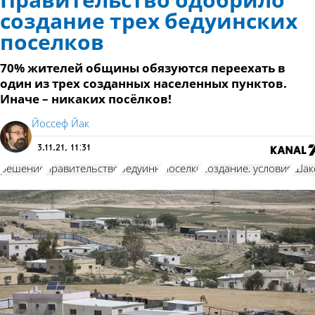
Правительство одобрило
создание трех бедуинских
поселков
70% жителей общины обязуются переехать в
один из трех созданных населенных пунктов.
Иначе – никаких посёлков!
Йоссеф Йак
3.11.21, 11:31
решение
правительство
бедуины
поселки
создание. условия
Шак