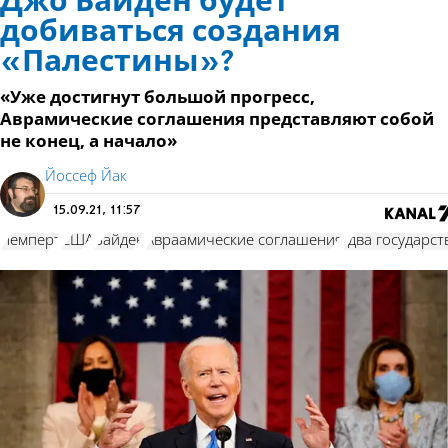
Джо Байден будет
добиваться создания
«Палестины»?
«Уже достигнут большой прогресс,
Аврамические соглашения представляют собой
не конец, а начало»
Йоссеф Йак
15.09.21, 11:57
Лемперт
США
Байден
Авраамические соглашения
"два государст