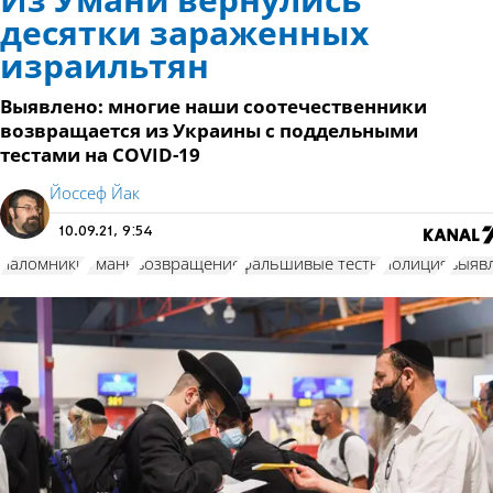
Из Умани вернулись
десятки зараженных
израильтян
Выявлено: многие наши соотечественники
возвращается из Украины с поддельными
тестами на COVID-19
Йоссеф Йак
10.09.21, 9:54
паломники
Умань
возвращение
фальшивые тесты
полиция
выяв