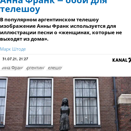
Анна Франк – обои для
телешоу
В популярном аргентинском телешоу
изображение Анны Франк используется для
иллюстрации песни о «женщинах, которые не
выходят из дома».
Марк Штоде
31.07.21, 21:27
Анна Франк
Аргентина
телешоу