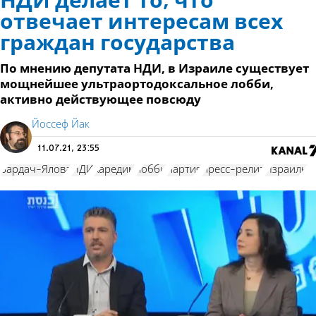
НДИ делает то, что
отвечает интересам всех
граждан государства
По мнению депутата НДИ, в Израиле существует
мощнейшее ультраортодоксальное лобби,
активно действующее повсюду
Йоссеф Йак
11.07.21, 23:55
Бардач-Ялова
НДИ
харедим
лобби
партия
пресс-релиз
Израиль