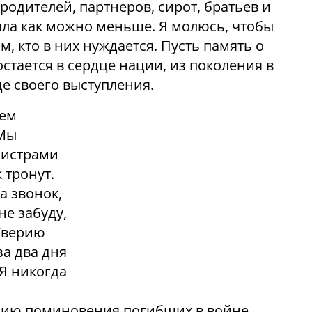
одителей, партнеров, сирот, братьев и
была как можно меньше. Я молюсь, чтобы
м, кто в них нуждается. Пусть память о
стается в сердце нации, из поколения в
це своего выступления.
Шем
«Мы
нистрами
 тронут.
а звонок,
не забуду,
 Тверию
за два дня
 Я никогда
нию поминовения погибших в войне