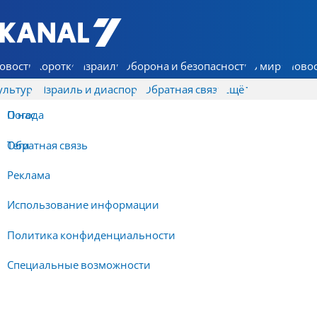
7 КАНАЛ - Аруц Шева
овости
Коротко
Израиль
Оборона и безопасность
В мире
Новос
ультура
Израиль и диаспора
Обратная связь
Ещё
О нас
Погода
Обратная связь
Теги
Реклама
Использование информации
Политика конфиденциальности
Специальные возможности