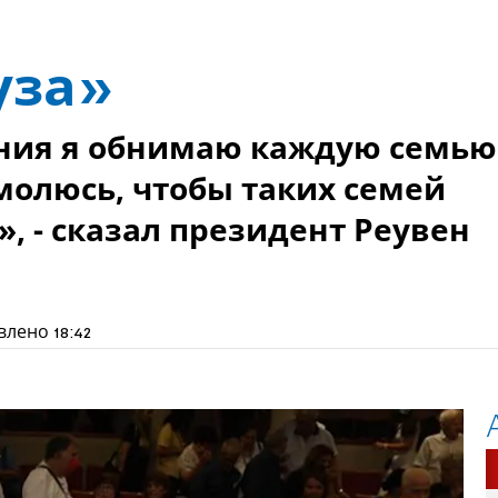
уза»
ания я обнимаю каждую семью
молюсь, чтобы таких семей
, - сказал президент Реувен
влено
18:42