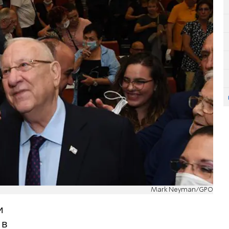
Mark Neyman/GPO
и
 в