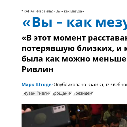
7 КАНАЛ
Израиль
«Вы - как мезуза»
«Вы - как мез
«В этот момент расстав
потерявшую близких, и 
была как можно меньше»
Ривлин
Марк Штоде
Опубликовано:
24.05.21, 17:51
Обно
Реувен Ривлин
прощание
Президент