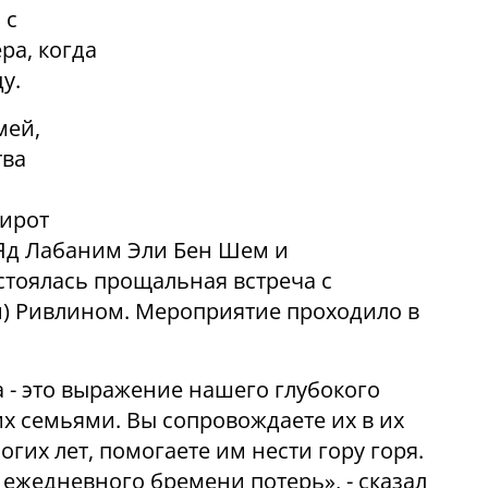
 с
ра, когда
у.
мей,
тва
сирот
Яд Лабаним Эли Бен Шем и
тоялась прощальная встреча с
и) Ривлином. Мероприятие проходило в
 - это выражение нашего глубокого
х семьями. Вы сопровождаете их в их
гих лет, помогаете им нести гору горя.
 ежедневного бремени потерь», - сказал