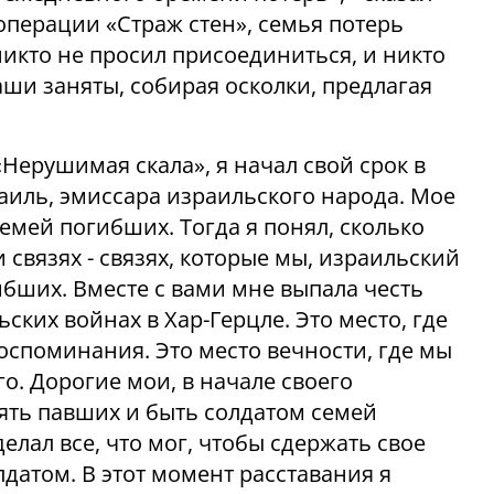
 операции «Страж стен», семья потерь
 никто не просил присоединиться, и никто
ваши заняты, собирая осколки, предлагая
«Нерушимая скала», я начал свой срок в
аиль, эмиссара израильского народа. Мое
емей погибших. Тогда я понял, сколько
 связях - связях, которые мы, израильский
ибших. Вместе с вами мне выпала честь
ских войнах в Хар-Герцле. Это место, где
оспоминания. Это место вечности, где мы
о. Дорогие мои, в начале своего
мять павших и быть солдатом семей
елал все, что мог, чтобы сдержать свое
датом. В этот момент расставания я