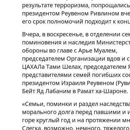
результате терроризма, попрощались
президентом Реувеном Ривлином вче
его срок полномочий подходит к конц
Вчера, в воскресенье, в отделении се
поминовения и наследия Министерс
обороны во главе с Арье Муалем,
председателем Организации вдов и 
ЦАХАЛа Тами Шелах, председателем 
представителями семей погибших сос
президентом Израиля Реувеном (Рув
Бейт Яд Лабаним в Рамат ха-Шароне.
«Семьи, поминки и раздел наследства
морального долга перед павшими и и
горе круглый год и на протяжении мно
Слегка, возможно, немного, тяжелого