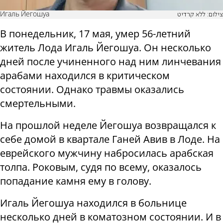
Игаль Йегошуа
צילום: ללא קרדיט
В понедельник, 17 мая, умер 56-летний
житель Лода Игаль Йегошуа. Он несколько
дней после учиненного над ним линчевания
арабами находился в критическом
состоянии. Однако травмы оказались
смертельными.
На прошлой неделе Йегошуа возвращался к
себе домой в квартале Ганей Авив в Лоде. На
еврейского мужчину набросилась арабская
толпа. Роковым, судя по всему, оказалось
попадание камня ему в голову.
Игаль Йегошуа находился в больнице
несколько дней в коматозном состоянии. И в