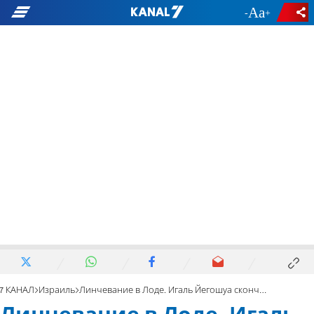
-
+
7 КАНАЛ
Израиль
Линчевание в Лоде. Игаль Йегошуа скончался