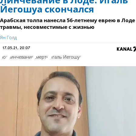
Линчевание в Лоде. Игаль
Йегошуа скончался
Арабская толпа нанесла 56-летнему еврею в Лоде
травмы, несовместимые с жизнью
Ян Голд
17.05.21, 20:07
Лод
линчевание
смерть
Игаль Йегошуа