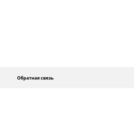
Обратная связь
О нас
Pусский
Обратная связь
عربية
Реклама
Использование информации
Политика конфиденциальности
Специальные возможности