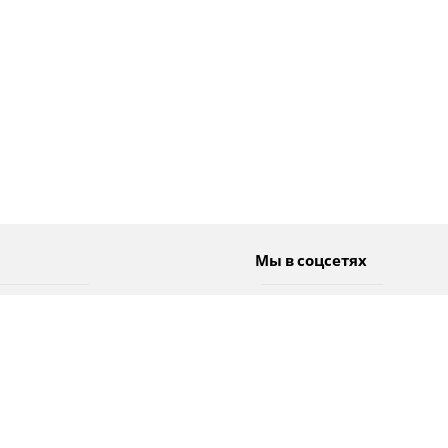
Мы в соцсетях
Спорт
Twitter
Погода
Facebook
Тэги
Instagram
YouTube
TikTok