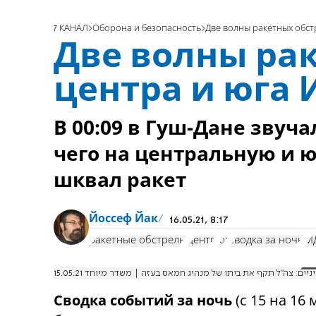
7 КАНАЛ
Оборона и безопасность
Две волны ракетных обст
Две волны ра
центра и юга 
В 00:09 в Гуш-Дане звуч
чего на центральную и 
шквал ракет
Йоссеф Йак
16.05.21, 8:17
ракетные обстрелы
центр
юг
сводка за ночь
М
יים: צה"ל תקף את ביתו של מנהיג חמאס בעזה | משדר מיוחד 15.05.21
Сводка событий за ночь
(с 15 на 16 