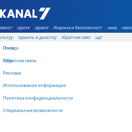
7 КАНАЛ - Аруц Шева
овости
Коротко
Израиль
Оборона и безопасность
В мире
Новос
ультура
Израиль и диаспора
Обратная связь
Ещё
О нас
Погода
Обратная связь
Теги
Реклама
Использование информации
Политика конфиденциальности
Специальные возможности