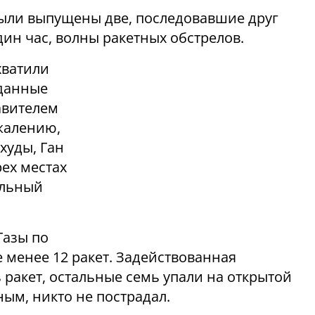
были выпущены две, последовавшие друг
ин час, волны ракетных обстрелов.
хватили
(данные
авителем
жалению,
худы, Ган
рех местах
альный
Газы по
менее 12 ракет. Задействованная
 ракет, остальные семь упали на открытой
ым, никто не пострадал.