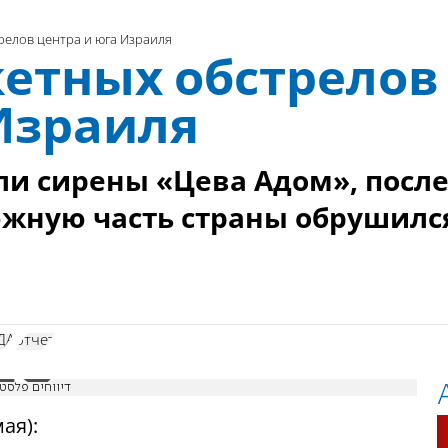
релов центра и юга Израиля
кетных обстрелов
Израиля
али сирены «Цева Адом», посл
южную часть страны обрушилс
ДА
отчет
דיווחים פלסטינ
мая):