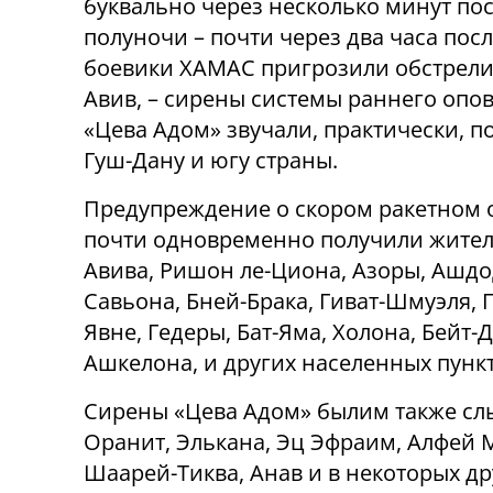
буквально через несколько минут по
полуночи – почти через два часа после
боевики ХАМАС пригрозили обстрели
Авив, – сирены системы раннего оп
«Цева Адом» звучали, практически, п
Гуш-Дану и югу страны.
Предупреждение о скором ракетном 
почти одновременно получили жител
Авива, Ришон ле-Циона, Азоры, Ашдод
Савьона, Бней-Брака, Гиват-Шмуэля, П
Явне, Гедеры, Бат-Яма, Холона, Бейт-
Ашкелона, и других населенных пункт
Сирены «Цева Адом» былим также слы
Оранит, Элькана, Эц Эфраим, Алфей
Шаарей-Тиква, Анав и в некоторых др