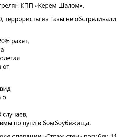
стрелян КПП «Керем Шалом».
30, террористы из Газы не обстреливали
20% ракет,
на
долетая
 от
авид
 о
 случаев,
авмы по пути в бомбоубежища.
оде операции «Страж стен» погибли 11