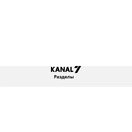
Разделы
Новости
Коротко
Израиль
В мире
Оборона и безопасность
Новости из бывшего СССР