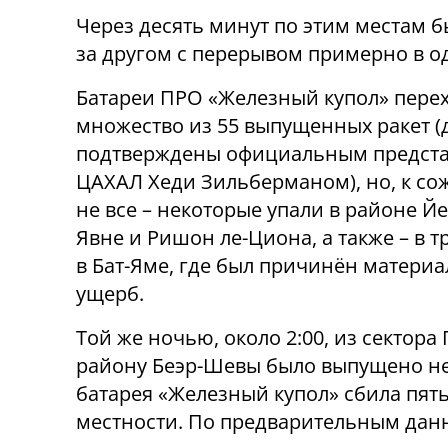
Через десять минут по этим местам 
за другом с перерывом примерно в од
Батареи ПРО «Железный купол» пере
множество из 55 выпущенных ракет 
подтверждены официальным предст
ЦАХАЛ Хеди Зильберманом), но, к со
не все – некоторые упали в районе Йе
Явне и Ришон ле-Циона, а также – в т
в Бат-Яме, где был причинён матери
ущерб.
Той же ночью, около 2:00, из сектора 
району Беэр-Шевы было выпущено не 
батарея «Железный купол» сбила пять
местности. По предварительным данн