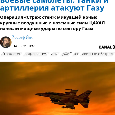
Боевые самолеты, танки и
артиллерия атакуют Газу
Операция «Страж стен»: минувшей ночью
крупные воздушные и наземные силы ЦАХАЛ
нанесли мощные удары по сектору Газы
Йоссеф Йак
14.05.21, 8:16
"Страж стен"
сводка за ночь
атаки
ЦАХАЛ
Газа
ракетные обстрел