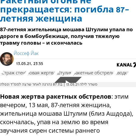
Ракетный огонь не
прекращается: погибла 87-
летняя женщина
87-летняя жительница мошава Штулим упала по
дороге в бомбоубежище, получив тяжелую
травму головы – и скончалась
Йоссеф Йак
13.05.21, 23:55
"Страж стен"
новая жертва
Штулим
ракетные обстрелы
сводка
משדר לילה 13.05.21 | בת 87 נהרגה לאחר שרצה לממ"ד ונפלה
Новая жертва ракетных обстрелов
: этим
вечером, 13 мая, 87-летняя женщина,
жительница мошава Штулим (близ Ашдода),
скончалась, упав на землю во время
звучания сирен системы раннего