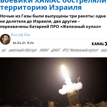
Боевики ХАМАС обстреляли
территорию Израиля
Ночью из Газы были выпущены три ракеты: одна
не долетела до Израиля, две другие –
перехвачены батареей ПРО «Железный купол»
Йоссеф Йак
26.04.21, 8:24
Газа
ракетный обстрел
ХАМАС
ЦАХАЛ
ПРО "Железный купол"
жерт