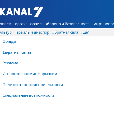
7 КАНАЛ - Аруц Шева
овости
Коротко
Израиль
Оборона и безопасность
В мире
Новос
ультура
Израиль и диаспора
Обратная связь
Ещё
О нас
Погода
Обратная связь
Теги
Реклама
Использование информации
Политика конфиденциальности
Специальные возможности