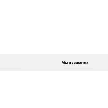
Мы в соцсетях
Спорт
Twitter
Погода
Facebook
Тэги
Instagram
YouTube
TikTok