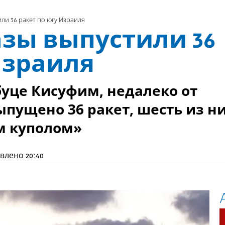
ли 36 ракет по югу Израиля
зы выпустили 36
Израиля
буце Кисуфим, недалеко от
ыпущено 36 ракет, шесть из н
м куполом»
влено
20:40