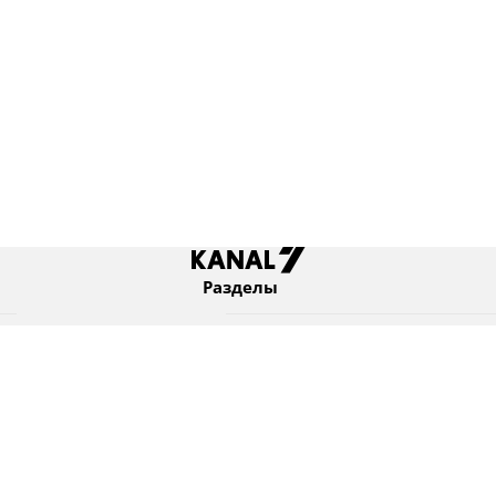
Разделы
Новости
Коротко
Израиль
В мире
Оборона и безопасность
Новости из бывшего СССР