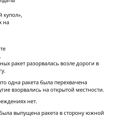
олдаты
 купол»,
х на
те
,
ных ракет разорвалась возле дороги в
гу.
что одна ракета была перехвачена
угие взорвались на открытой местности.
еждениях нет.
 была выпущена ракета в сторону южной