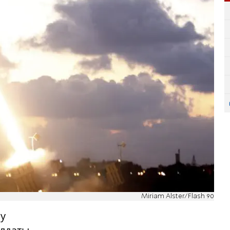
Miriam Alster/Flash 90
му