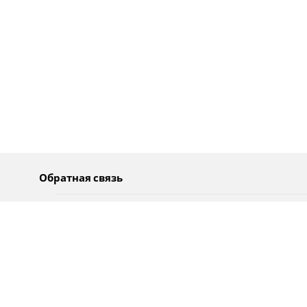
Обратная связь
О нас
Pусский
Обратная связь
عربية
Реклама
Использование информации
Политика конфиденциальности
Специальные возможности