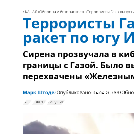
7 КАНАЛ
Оборона и безопасность
Террористы Газы выпусти
Террористы Га
ракет по югу 
Сирена прозвучала в ки
границы с Газой. Было в
перехвачены «Железны
Марк Штоде
Опубликовано:
24.04.21, 19:53
Обно
Газа
Ракеты
Кисуфим