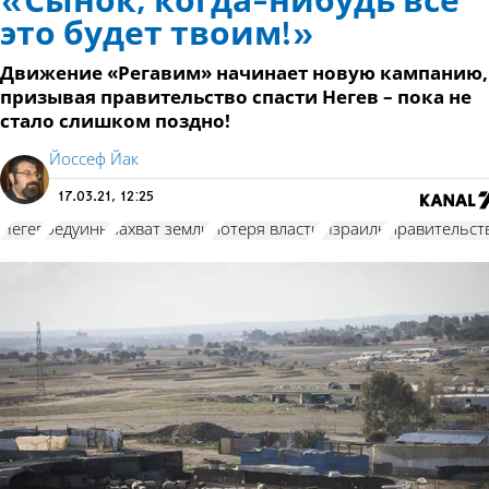
«Сынок, когда-нибудь всё
это будет твоим!»
Движение «Регавим» начинает новую кампанию,
призывая правительство спасти Негев – пока не
стало слишком поздно!
Йоссеф Йак
17.03.21, 12:25
Негев
бедуины
захват земли
потеря власти
Израиль
правительст