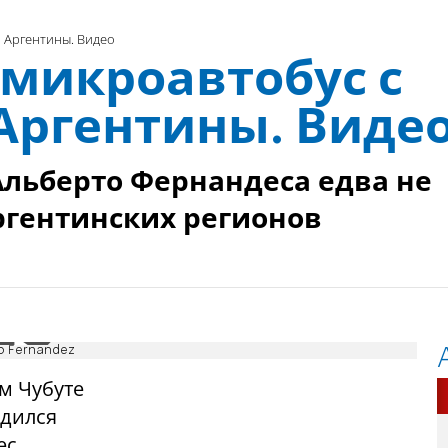
 Аргентины. Видео
 микроавтобус с
Аргентины. Виде
льберто Фернандеса едва не
ргентинских регионов
to Fernandez
м Чубуте
одился
ес,