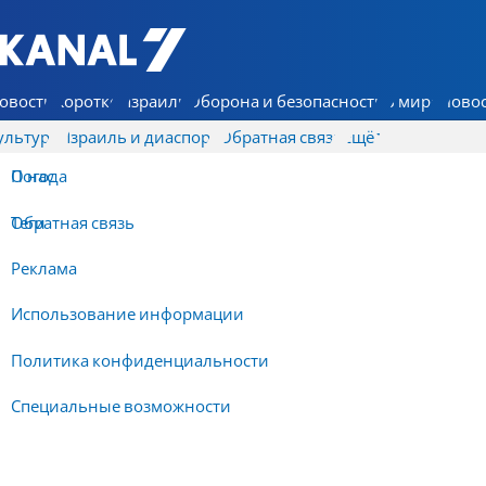
7 КАНАЛ - Аруц Шева
овости
Коротко
Израиль
Оборона и безопасность
В мире
Новос
ультура
Израиль и диаспора
Обратная связь
Ещё
О нас
Погода
Обратная связь
Теги
Реклама
Использование информации
Политика конфиденциальности
Специальные возможности