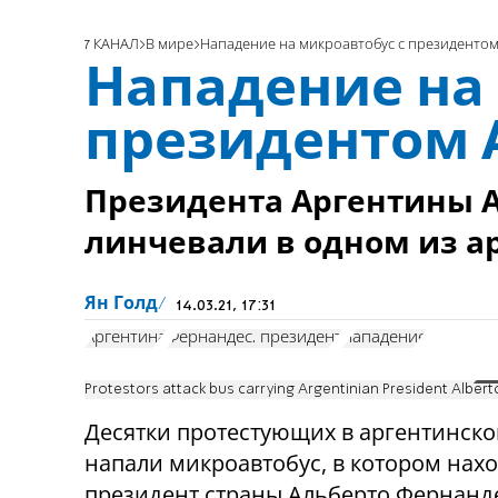
7 КАНАЛ
В мире
Нападение на микроавтобус с президентом
Нападение на
президентом 
Президента Аргентины А
линчевали в одном из а
Ян Голд
14.03.21, 17:31
Аргентина
Фернандес. президент
нападение
Protestors attack bus carrying Argentinian President Alber
Десятки протестующих в аргентинско
напали микроавтобус, в котором нах
президент страны Альберто Фернанд