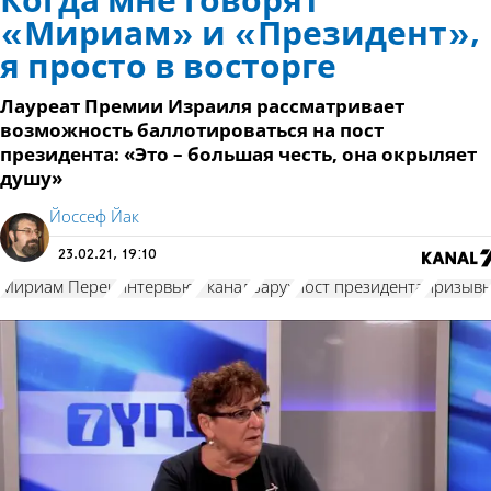
Когда мне говорят
«Мириам» и «Президент»,
я просто в восторге
Лауреат Премии Израиля рассматривает
возможность баллотироваться на пост
президента: «Это – большая честь, она окрыляет
душу»
Йоссеф Йак
23.02.21, 19:10
Мириам Перец
интервью
7 канал
Барух
пост президента
призыв