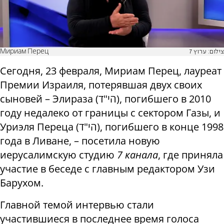
Мириам Перец
צילום: ערוץ 7
Сегодня, 23 февраля, Мириам Перец, лауреат
Премии Израиля, потерявшая двух своих
сыновей – Элираза (הי"ד), погибшего в 2010
году недалеко от границы с сектором Газы, и
Уриэля Переца (הי"ד), погибшего в конце 1998
года в Ливане, – посетила новую
иерусалимскую студию
7 канала
, где приняла
участие в беседе с главным редактором Узи
Барухом.
Главной темой интервью стали
участившиеся в последнее время голоса