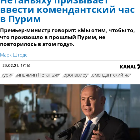
Нетаньяху призывает
ввести комендантский час
в Пурим
Премьер-министр говорит: «Мы отим, чтобы то,
что произошло в прошлый Пурим, не
повторилось в этом году».
Марк Штоде
23.02.21, 17:16
Пурим
Биньямин Нетаньяху
коронавирус
комендантский час