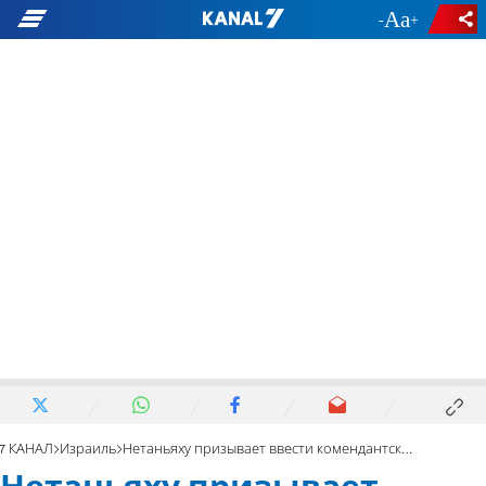
-
+
7 КАНАЛ
Израиль
Нетаньяху призывает ввести комендантский час в Пурим