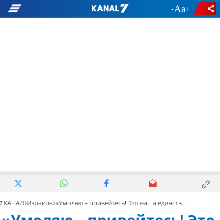
-
+
7 КАНАЛ
Израиль
«Умоляю - привейтесь! Это наша единственная надежда»