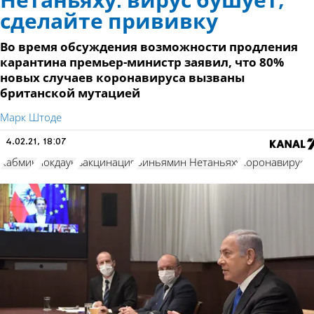
Нетаньяху: вирус бушует,
сделайте прививку
Во время обсуждения возможности продления
карантина премьер-министр заявил, что 80%
новых случаев коронавируса вызваны
британской мутацией
Марк Штоде
4.02.21, 18:07
Кабмин
локдаун
вакцинация
Биньямин Нетаньяху
коронавирус