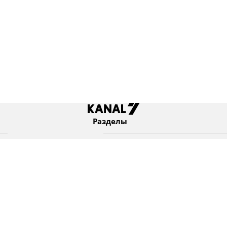
Разделы
Новости
Коротко
Израиль
В мире
Оборона и безопасность
Новости из бывшего СССР