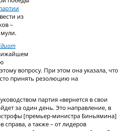
ной победы
партии
вести из
ков –
мули.
Едиот
 ближайшем
ую
тому вопросу. При этом она указала, что
росто принять резолюцию на
руководством партия «вернется в свои
йдет за один день. Это направление, в
тастрофы [премьер-министра Биньямина]
 справа, а также – от лидеров