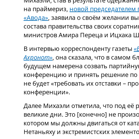
Михаэли, став в результате одержан
на праймериз,
новой председателем 
«Авода»
, заявила о своём желании вы
состава правительства своих соратни
министров Амира Переца и Ицхака Ш
В интервью корреспонденту газеты
«
Ахронот»
, она сказала, что в самом
будущем намерена созвать партийн
конференцию и принять решение по э
не будет «требовать их отставки – п
конференции».
Далее Михаэли отметила, что под её 
великие дни. Это [конечно] не произо
котором мы должны двигаться от ка
Нетаньяху и экстремистских элементов