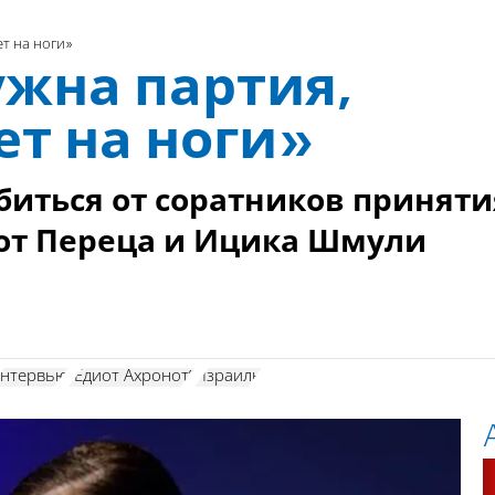
т на ноги»
ужна партия,
ет на ноги»
биться от соратников приняти
от Переца и Ицика Шмули
нтервью
”Едиот Ахронот”
Израиль