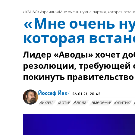
7 КАНАЛ
Израиль
«Мне очень нужна партия, которая встане
«Мне очень н
которая встан
Лидер «Аводы» хочет до
резолюции, требующей 
покинуть правительство
Йоссеф Йак
26.01.21, 20:42
Михаэли
партия
«Авода»
намерения
политика
и