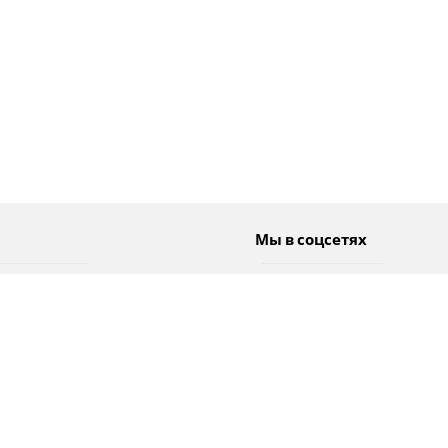
Мы в соцсетях
Спорт
Twitter
Погода
Facebook
Тэги
Instagram
YouTube
TikTok