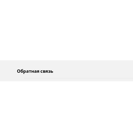
Обратная связь
О нас
Pусский
Обратная связь
عربية
Реклама
Использование информации
Политика конфиденциальности
Специальные возможности