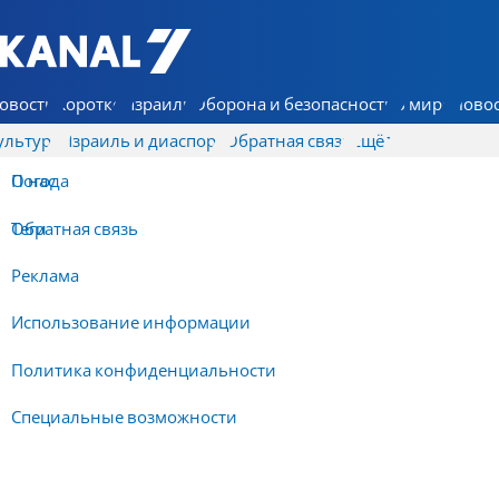
7 КАНАЛ - Аруц Шева
овости
Коротко
Израиль
Оборона и безопасность
В мире
Новос
ультура
Израиль и диаспора
Обратная связь
Ещё
О нас
Погода
Обратная связь
Теги
Реклама
Использование информации
Политика конфиденциальности
Специальные возможности