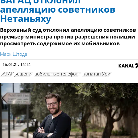
БАГАЦ отклонил
апелляцию советников
Нетаньяху
Верховный суд отклонил апелляцию советников
премьер-министра против разрешения полиции
просмотреть содержимое их мобильников
Марк Штоде
26.01.21, 14:14
БАГАЦ
решение
мобильные телефоны
Йонатан Урих