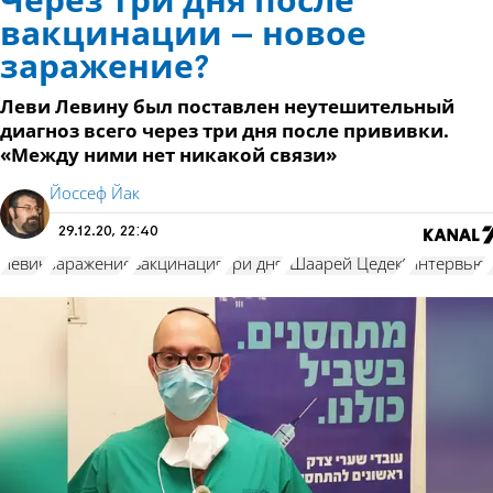
Через три дня после
вакцинации – новое
заражение?
Леви Левину был поставлен неутешительный
диагноз всего через три дня после прививки.
«Между ними нет никакой связи»
Йоссеф Йак
29.12.20, 22:40
Левин
заражение
вакцинация
три дня
"Шаарей Цедек"
интервью