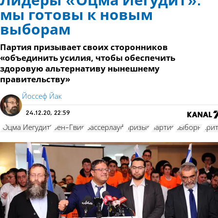
Лидеры «Оцма Иегудит»:
мы готовы к новым
выборам
Партия призывает своих сторонников
«объединить усилия, чтобы обеспечить
здоровую альтернативу нынешнему
правительству»
Йоссеф Йак
24.12.20, 22:59
"Оцма Иегудит"
Бен-Гвир
Вассерлауф
призыв
партия
выборы
кри