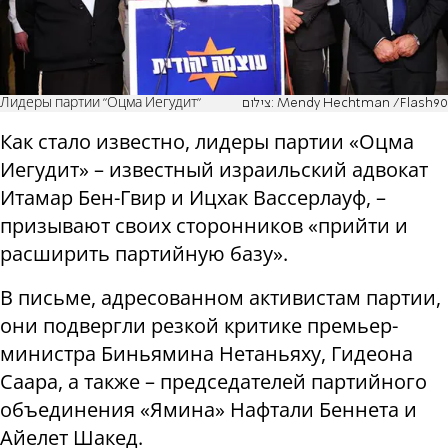
Лидеры партии "Оцма Иегудит"
צילום: Mendy Hechtman /Flash90
Как стало известно, лидеры партии «Оцма
Иегудит» – известный израильский адвокат
Итамар Бен-Гвир и Ицхак Вассерлауф, –
призывают своих сторонников «прийти и
расширить партийную базу».
В письме, адресованном активистам партии,
они подвергли резкой критике премьер-
министра Биньямина Нетаньяху, Гидеона
Саара, а также – председателей партийного
объединения «Ямина» Нафтали Беннета и
Айелет Шакед.