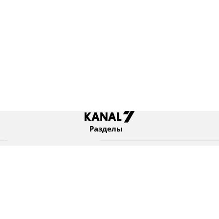
Разделы
Новости
Коротко
Израиль
В мире
Оборона и безопасность