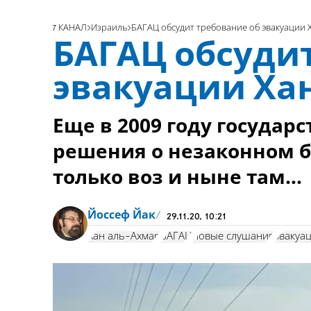
7 КАНАЛ
Израиль
БАГАЦ обсудит требование об эвакуации 
БАГАЦ обсудит
эвакуации Ха
Еще в 2009 году государ
решения о незаконном б
только воз и ныне там...
Йоссеф Йак
29.11.20, 10:21
Хан аль-Ахмар
БАГАЦ
новые слушания
эвакуа