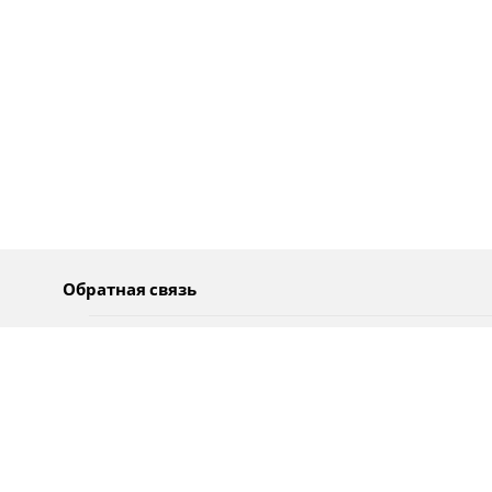
Обратная связь
О нас
Pусский
Обратная связь
عربية
Реклама
Использование информации
Политика конфиденциальности