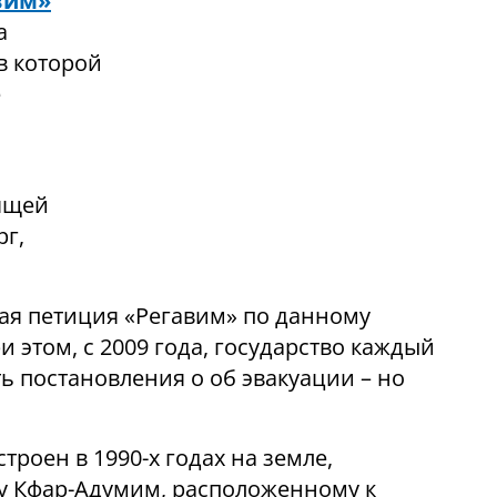
вим»
а
в которой
е
дящей
рг,
стая петиция «Регавим» по данному
и этом, с 2009 года, государство каждый
ь постановления о об эвакуации – но
троен в 1990-х годах на земле,
у Кфар-Адумим, расположенному к