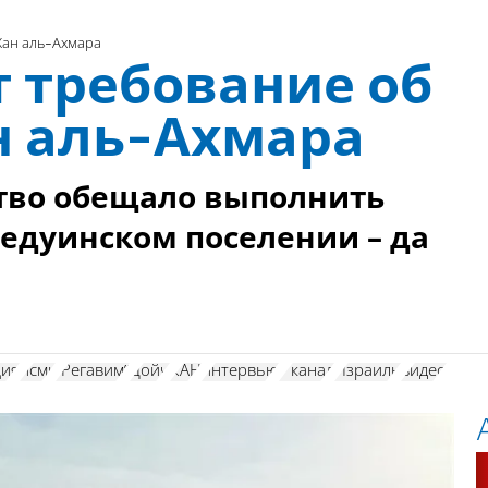
Хан аль-Ахмара
 требование об
н аль-Ахмара
ство обещало выполнить
едуинском поселении – да
ция
исмк
"Регавим"
Дойч
КАН
интервью
7 канал
Израиль
видео