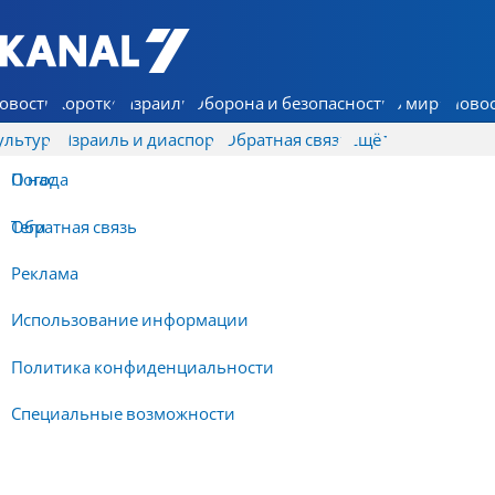
7 КАНАЛ - Аруц Шева
овости
Коротко
Израиль
Оборона и безопасность
В мире
Новос
ультура
Израиль и диаспора
Обратная связь
Ещё
О нас
Погода
Обратная связь
Теги
Реклама
Использование информации
Политика конфиденциальности
Специальные возможности