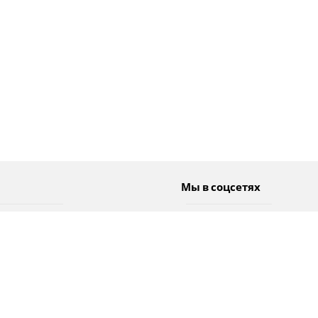
Мы в соцсетях
Спорт
Twitter
Погода
Facebook
Тэги
Instagram
YouTube
TikTok