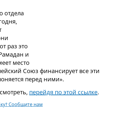
о отдела
годня,
т
они
от раз это
 Рамадан и
меет место
ейский Союз финансирует все эти
лоняется перед ними».
смотреть,
перейдя по этой ссылке
.
ку? Сообщите нам