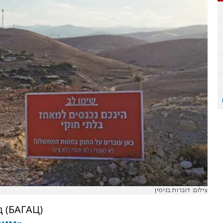
צילום: דוברות בנימין
д (БАГАЦ)