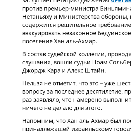
заслушает петицию движения
«Рега
против премьер-министра Биньямин
Нетаньяху и Министерства обороны, 
содержится решительное требовани
эвакуировать незаконное бедуинское
поселение Хан аль-Ахмар.
В состав судейской коллегии, прово
слушания, вошли судьи Ноам Сольбе
Джордж Кара и Алекс Штайн.
Нельзя не отметит, что это – уже ше
вопросу за последнее десятилетие, пр
раз заявляло, что намерено выполнит
ничего не делало для этого.
Напомним, что Хан аль-Ахмар был пос
принадлежащей израильскому город