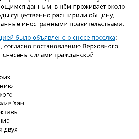
еющимся данным, в нём проживает около
годы существенно расширили общину,
сланные иностранными правительствами.
ией было объявлено о сносе поселка
:
н, согласно постановлению Верховного
ут снесены силами гражданской
воих
ению
кого
ожив Хан
ективы
ние
я двух