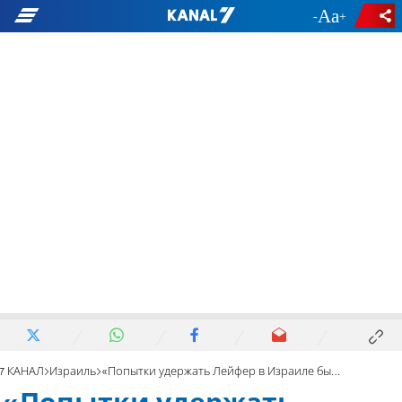
-
+
7 КАНАЛ
Израиль
«Попытки удержать Лейфер в Израиле были осквернением имени Б-га»