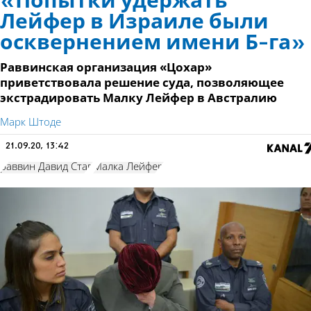
«Попытки удержать
Лейфер в Израиле были
осквернением имени Б-га»
Раввинская организация «Цохар»
приветствовала решение суда, позволяющее
экстрадировать Малку Лейфер в Австралию
Марк Штоде
21.09.20, 13:42
раввин Давид Став
Малка Лейфер