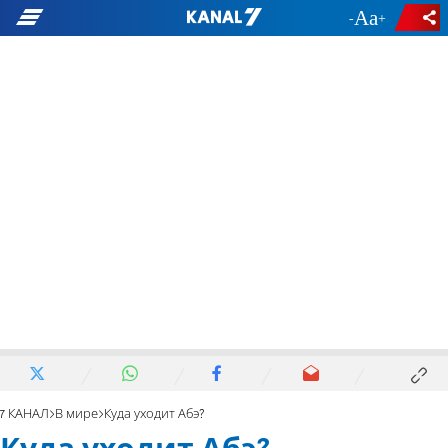
-
+
7 КАНАЛ
В мире
Куда уходит Абэ?