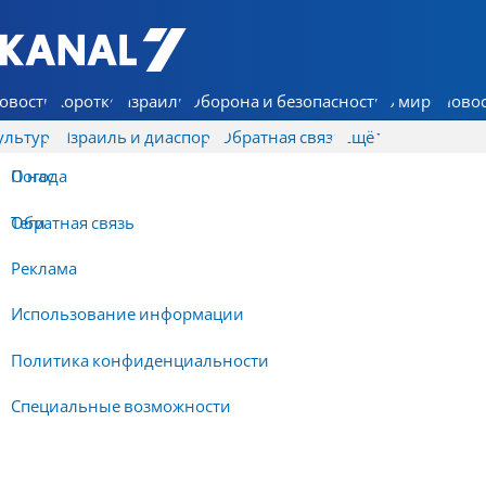
7 КАНАЛ - Аруц Шева
овости
Коротко
Израиль
Оборона и безопасность
В мире
Новос
ультура
Израиль и диаспора
Обратная связь
Ещё
О нас
Погода
Обратная связь
Теги
Реклама
Использование информации
Политика конфиденциальности
Специальные возможности