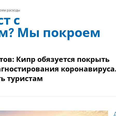
роем расходы
т с
м? Мы покроем
тов: Кипр обязуется покрыть
агностирования коронавируса
ь туристам