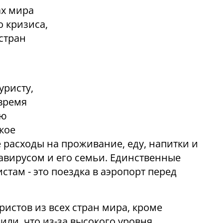
ах мира
о кризиса,
стран
уристу,
время
ью
кое
 расходы на проживание, еду, напитки и
авирусом и его семьи. Единственные
стам - это поездка в аэропорт перед
истов из всех стран мира, кроме
ли, что из-за высокого уровня