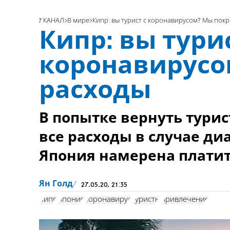
7 КАНАЛ
В мире
Кипр: вы турист с коронавирусом? Мы пок
Кипр: вы турис
коронавирусо
расходы
В попытке вернуть турис
все расходы в случае ди
Япония намерена платит
Ян Голд
27.05.20, 21:35
Кипр
Япония
коронавирус
туристы
привлечение