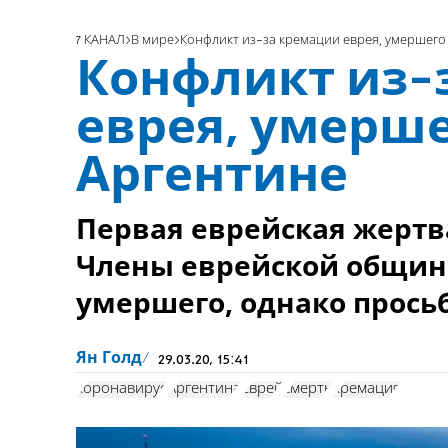
7 КАНАЛ
В мире
Конфликт из-за кремации еврея, умершего 
Конфликт из-
еврея, умерше
Аргентине
Первая еврейская жертв
Члены еврейской общины
умершего, однако прось
Ян Голд
29.03.20, 15:41
коронавирус
Аргентина
Еврей
смерть
кремация