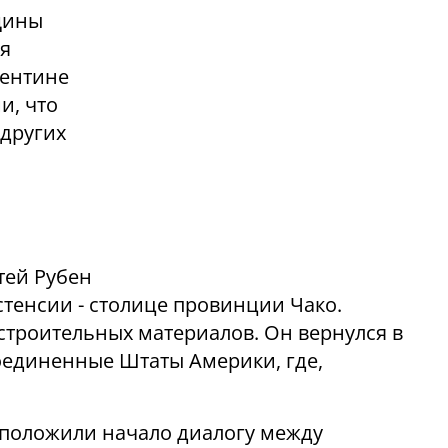
щины
ая
гентине
и, что
 других
тей Рубен
истенсии - столице провинции Чако.
троительных материалов. Он вернулся в
Соединенные Штаты Америки, где,
 положили начало диалогу между