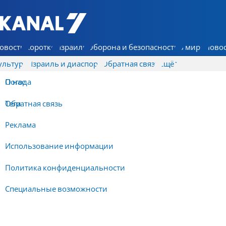
7 КАНАЛ - Аруц Шева
овости
Коротко
Израиль
Оборона и безопасность
В мире
Новос
ультура
Израиль и диаспора
Обратная связь
Ещё
О нас
Погода
Обратная связь
Теги
Реклама
Использование информации
Политика конфиденциальности
Специальные возможности