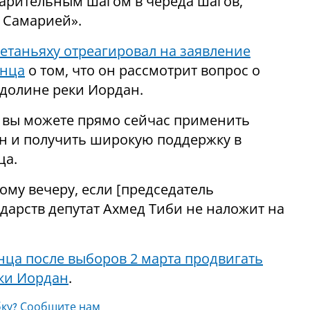
варительным шагом в череда шагов,
и Самарией».
етаньяху отреагировал на заявление
анца
о том, что он рассмотрит вопрос о
долине реки Иордан.
и вы можете прямо сейчас применить
н и получить широкую поддержку в
ца.
тому вечеру, если [председатель
дарств депутат Ахмед Тиби не наложит на
ца после выборов 2 марта продвигать
еки Иордан
.
ку? Сообщите нам