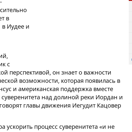
-
осительно
т в
 в Иудее и
ий,
ик с
ой перспективой, он знает о важности
ческой возможности, которая появилась в
енсус и американская поддержка вместе
 суверенитета над долиной реки Иордан и
 говорят главы движения Иегудит Кацовер
 ускорить процесс суверенитета «и не