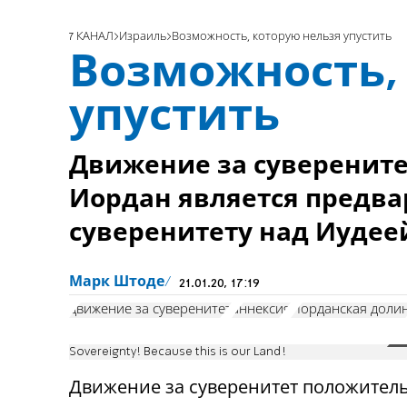
7 КАНАЛ
Израиль
Возможность, которую нельзя упустить
Возможность,
упустить
Движение за суверените
Иордан является предв
суверенитету над Иудее
Марк Штоде
21.01.20, 17:19
движение за суверенитет
аннексия
Иорданская доли
Sovereignty! Because this is our Land!
Движение за суверенитет положител