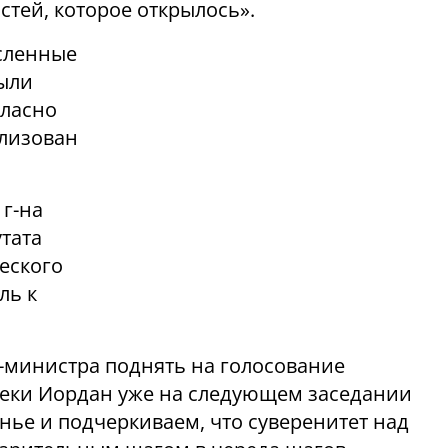
тей, которое открылось».
сленные
ыли
гласно
ализован
 г-на
тата
ческого
ль к
министра поднять на голосование
реки Иордан уже на следующем заседании
нье и подчеркиваем, что суверенитет над