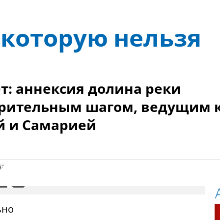
 которую нельзя
т: аннексия долина реки
арительным шагом, ведущим 
й и Самарией
на
ьно