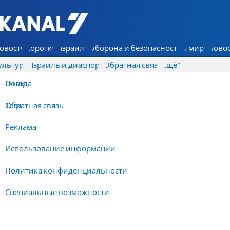
7 КАНАЛ - Аруц Шева
овости
Коротко
Израиль
Оборона и безопасность
В мире
Новос
ультура
Израиль и диаспора
Обратная связь
Ещё
О нас
Погода
Обратная связь
Теги
Реклама
Использование информации
Политика конфиденциальности
Специальные возможности