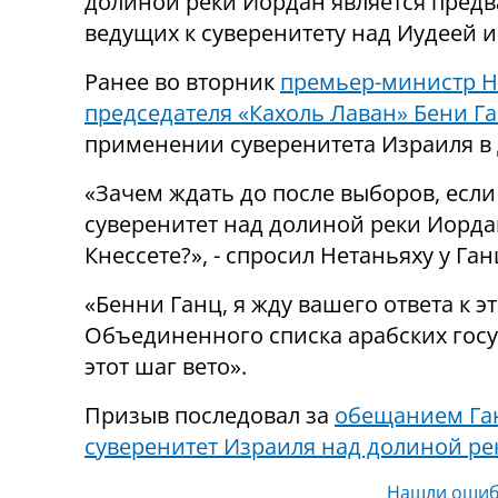
долиной реки Иордан является пред
ведущих к суверенитету над Иудеей 
Ранее во вторник
премьер-министр Н
председателя «Кахоль Лаван» Бени Г
применении суверенитета Израиля в 
«Зачем ждать до после выборов, есл
суверенитет над долиной реки Иорда
Кнессете?», - спросил Нетаньяху у Ган
«Бенни Ганц, я жду вашего ответа к э
Объединенного списка арабских госу
этот шаг вето».
Призыв последовал за
обещанием Ган
суверенитет Израиля над долиной р
Нашли ошиб