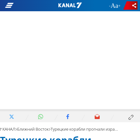
-
+
7 КАНАЛ
Ближний Восток
Турецкие корабли прогнали израильское судно из вод Кипра