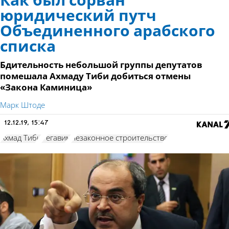
Как был сорван
юридический путч
Объединенного арабского
списка
Бдительность небольшой группы депутатов
помешала Ахмаду Тиби добиться отмены
«Закона Каминица»
Марк Штоде
12.12.19, 15:47
Ахмад Тиби
Регавим
незаконное строительство