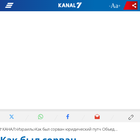
-
+
7 КАНАЛ
Израиль
Как был сорван юридический путч Объединенного арабского списка