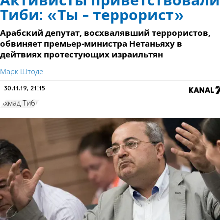
Активисты приветствовали
Тиби: «Ты - террорист»
Арабский депутат, восхвалявший террористов,
обвиняет премьер-министра Нетаньяху в
дейтвиях протестующих израильтян
Марк Штоде
30.11.19, 21:15
Ахмад Тиби