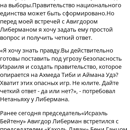
на выборы.
Правительство национального
единства может быть сформировано.
Но
перед моей встречей с Авигдором
Либерманом я хочу задать ему простой
вопрос
и получить четкий ответ.
«Я хочу знать правду.
Вы действительно
готовы поставить под угрозу безопасность
Израиля и создать правительство, которое
опирается на Ахмеда Тиби и Аймана
Удэ
?
Хватит эти
х
опасны
х
игр.
Не юлите.
Дайте
четкий ответ - да или нет?», -
потребовал
Нетаньяху у Либермана.
Ранее сегодня председатель
«Исраэль
Бейтену» Авигдор Либерман встретился с
председателем «Кахоль Лаван» Бени Ганцом.