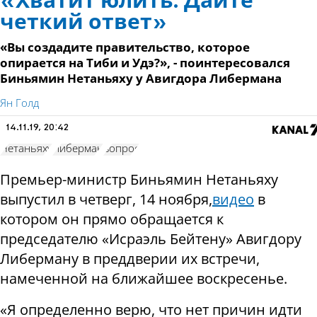
«Хватит юлить. Дайте
четкий ответ»
«Вы создадите правительство, которое
опирается на Тиби и Удэ?», - поинтересовался
Биньямин Нетаньяху у Авигдора Либермана
Ян Голд
14.11.19, 20:42
Нетаньяху
Либерман
вопрос
Премьер-министр Биньямин Нетаньяху
выпустил
в четверг, 14 ноября,
видео
в
котором
он
прямо обращается к
председателю «Исраэль Бейтену»
Авигдору
Либерману
в преддверии их встречи,
намеченной на ближайшее воскресенье
.
«Я определенно верю, что нет причин идти