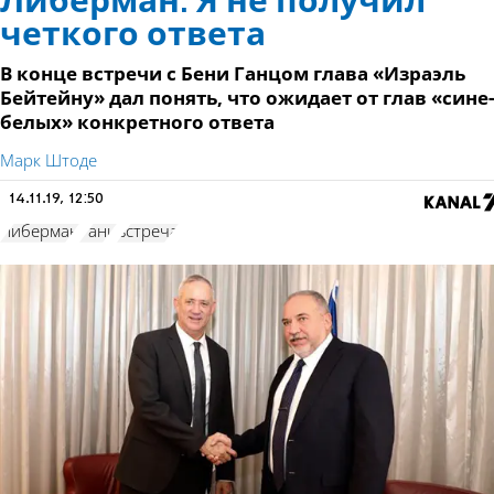
Либерман: Я не получил
четкого ответа
В конце встречи с Бени Ганцом глава «Израэль
Бейтейну» дал понять, что ожидает от глав «сине-
белых» конкретного ответа
Марк Штоде
14.11.19, 12:50
Либерман
Ганц
встреча