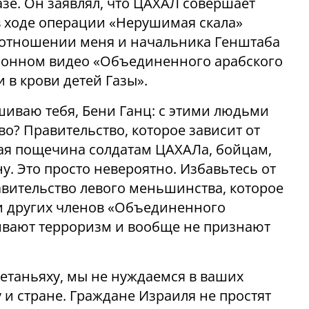
азе. Он заявлял, что ЦАХАЛ совершает
в ходе операции «Нерушимая скала»
в отношении меня и начальника Генштаба
ионном видео «Объединенного арабского
и в крови детей Газы».
шиваю тебя, Бени Ганц: с этими людьми
о? Правительство, которое зависит от
мая пощечина солдатам ЦАХАЛа, бойцам,
у. Это просто невероятно. Избавьтесь от
авительство левого меньшинства, которое
 и других членов «Объединенного
ивают терроризм и вообще не признают
«Нетаньяху, мы не нуждаемся в ваших
 и стране. Граждане Израиля не простят