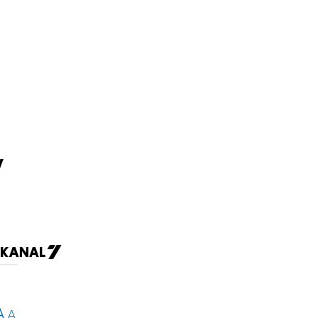
у
A
A