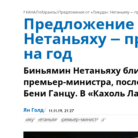
7 КАНАЛ
Израиль
Предложение от «Ликуда»: Нетаньяху – п
Предложение 
Нетаньяху – 
на год
Биньямин Нетаньяху бли
премьер-министра, посл
Бени Ганцу. В «Кахоль Л
Ян Голд
11.11.19, 21:27
Ликуд
Нетаньяху
Премьер-министр
год