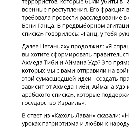
террористов, которые были убиты в Г
военные преступления. Его фракция 
требовала провести расследование 
Бени Ганца. В предвыборном агитац
списка» говорилось: «Ганц, у тебя рук
Далее Нетаньяху продолжил: «Я спра
вы хотите сформировать правительств
Ахмеда Тиби и Аймана Удэ? Это пря
которых мы с вами отправили на войн
этой сумасшедшей идеи - создать пр
зависит от Ахмеда Тиби, Аймана Удэ
арабского списка», которые поддерж
государство Израиль».
В ответ из «Кахоль Лаван» сказали: 
уроках патриотизма и любви к народу