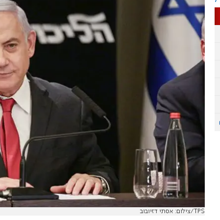
צילום: אסתי דזיובוב/TPS