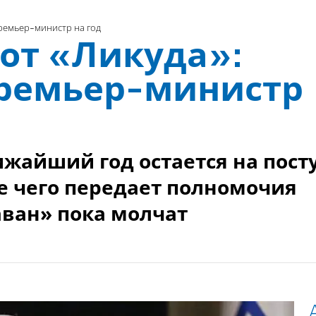
ремьер-министр на год
от «Ликуда»:
премьер-министр
жайший год остается на пост
е чего передает полномочия
аван» пока молчат