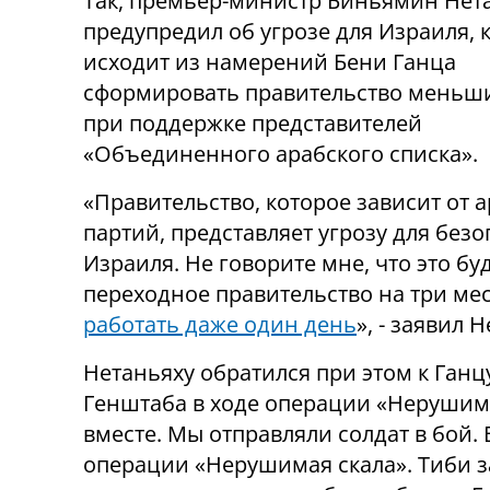
Так, премьер-министр Биньямин Нет
предупредил об угрозе для Израиля, 
исходит из намерений Бени Ганца
сформировать правительство меньш
при поддержке представителей
«Объединенного арабского списка».
«Правительство, которое зависит от 
партий, представляет угрозу для без
Израиля. Не говорите мне, что это бу
переходное правительство на три ме
работать даже один день
», - заявил 
Нетаньяху обратился при этом к Ганц
Генштаба в ходе операции «Нерушима
вместе. Мы отправляли солдат в бой.
операции «Нерушимая скала». Тиби з