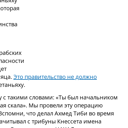
аньяху
которая
инства
арабских
опасности
дет
сяца.
Это правительство не должно
Нетаньяху.
у с такими словами: «Ты был начальником
я скала». Мы провели эту операцию
 Вспомни, что делал Ахмед Тиби во время
ачитывал с трибуны Кнессета имена