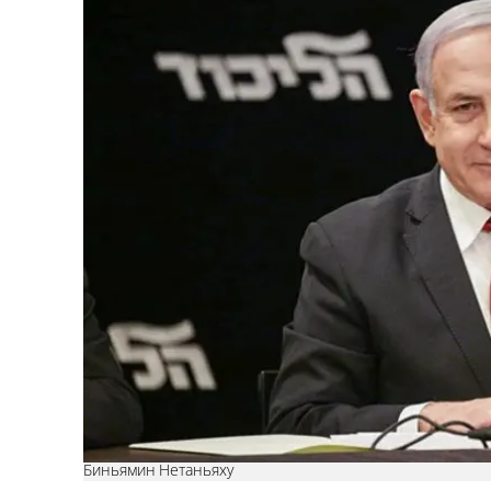
Биньямин Нетаньяху