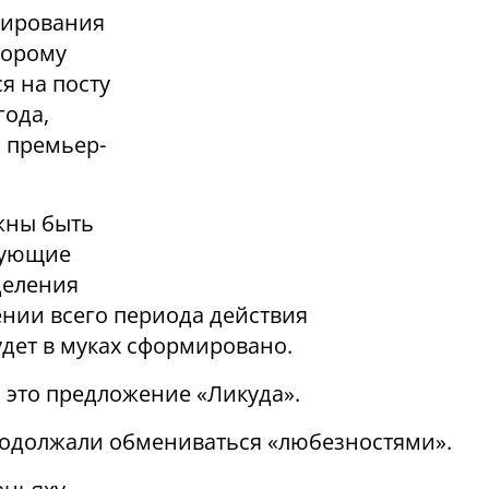
мирования
торому
я на посту
года,
м премьер-
жны быть
вующие
деления
ении всего периода действия
удет в муках сформировано.
а это предложение «Ликуда».
родолжали обмениваться «любезностями».