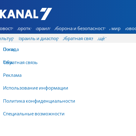
7 КАНАЛ - Аруц Шева
овости
Коротко
Израиль
Оборона и безопасность
В мире
Новос
ультура
Израиль и диаспора
Обратная связь
Ещё
О нас
Погода
Обратная связь
Теги
Реклама
Использование информации
Политика конфиденциальности
Специальные возможности