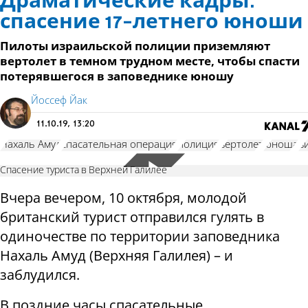
Драматические кадры:
спасение 17-летнего юноши
Пилоты израильской полиции приземляют
вертолет в темном трудном месте, чтобы спасти
потерявшегося в заповеднике юношу
Йоссеф Йак
11.10.19, 13:20
Нахаль Амуд
спасательная операция
полиция
вертолет
юноша
в
Спасение туриста в Верхней Галилее
Вчера вечером, 10 октября, молодой
британский турист отправился гулять в
одиночестве по территории заповедника
Нахаль Амуд (Верхняя Галилея) – и
заблудился.
В поздние часы спасательные