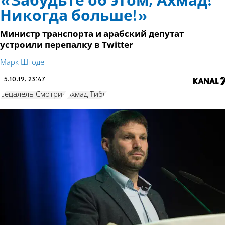
«Забудьте об этом, Ахмад!
Никогда больше!»
Министр транспорта и арабский депутат
устроили перепалку в Twitter
Марк Штоде
5.10.19, 23:47
Бецалель Смотрич
Ахмад Тиби