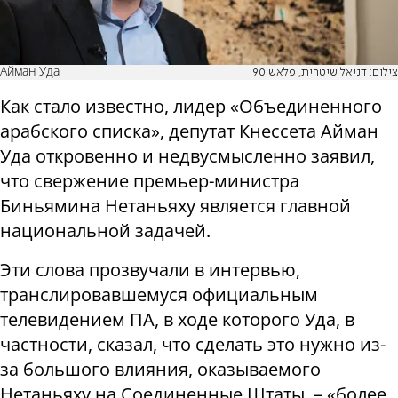
Айман Уда
צילום: דניאל שיטרית, פלאש 90
Как стало известно, лидер «Объединенного
арабского списка», депутат Кнессета Айман
Уда откровенно и недвусмысленно заявил,
что свержение премьер-министра
Биньямина Нетаньяху является главной
национальной задачей.
Эти слова прозвучали в интервью,
транслировавшемуся официальным
телевидением ПА, в ходе которого Уда, в
частности, сказал, что сделать это нужно из-
за большого влияния, оказываемого
Нетаньяху на Соединенные Штаты, – «более