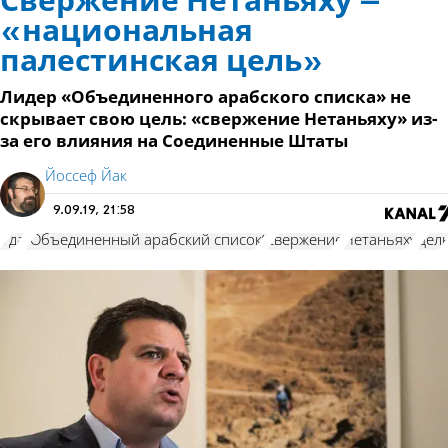
Свержение Нетаньяху –
«национальная
палестинская цель»
Лидер «Объединенного арабского списка» не
скрывает свою цель: «свержение Нетаньяху» из-
за его влияния на Соединенные Штаты
Йоссеф Йак
9.09.19, 21:58
Уда
"Объединенный арабский список"
свержение
Нетаньяху
цел