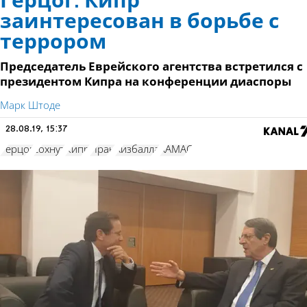
Герцог: Кипр
заинтересован в борьбе с
террором
Председатель Еврейского агентства встретился с
президентом Кипра на конференции диаспоры
Марк Штоде
28.08.19, 15:37
Герцог
сохнут
Кипр
Иран
Хизбалла
ХАМАС