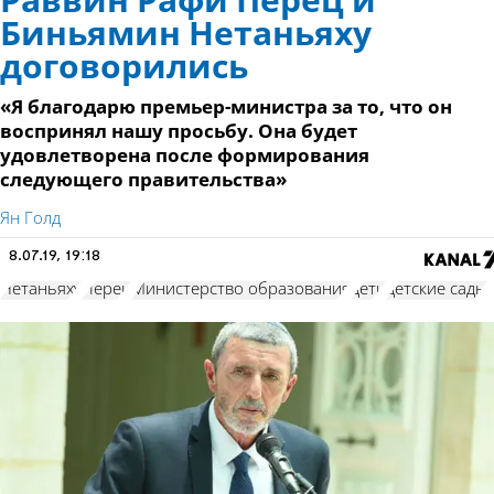
Раввин Рафи Перец и
Биньямин Нетаньяху
договорились
«Я благодарю премьер-министра за то, что он
воспринял нашу просьбу. Она будет
удовлетворена после формирования
следующего правительства»
Ян Голд
8.07.19, 19:18
Нетаньяху
Перец
Министерство образования
дети
детские сады