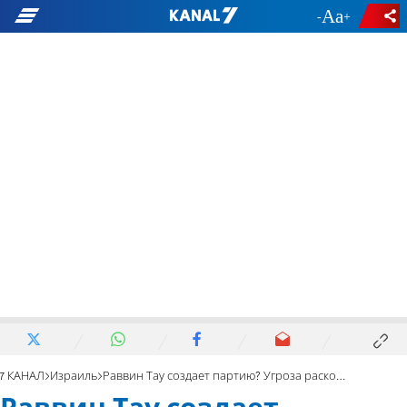
-
+
7 КАНАЛ
Израиль
Раввин Тау создает партию? Угроза раскола в правом лагере