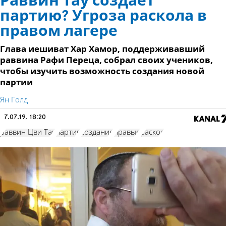
Раввин Тау создает
партию? Угроза раскола в
правом лагере
Глава иешиват Хар Хамор, поддерживавший
раввина Рафи Переца, собрал своих учеников,
чтобы изучить возможность создания новой
партии
Ян Голд
7.07.19, 18:20
раввин Цви Тау
партия
создание
правые
раскол