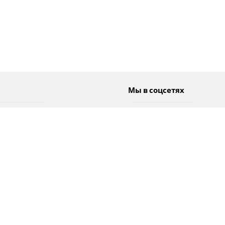
Мы в соцсетях
Спорт
Twitter
Погода
Facebook
Тэги
Instagram
YouTube
TikTok