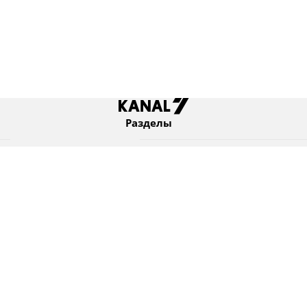
Разделы
Новости
Коротко
Израиль
В мире
Оборона и безопасность
Новости из бывшего СССР
Еврейский мир
Культура