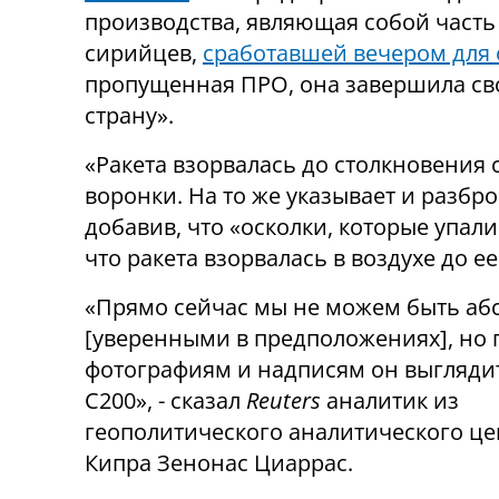
производства, являющая собой част
сирийцев,
сработавшей вечером для
пропущенная ПРО, она завершила сво
страну».
«Ракета взорвалась до столкновения с
воронки. На то же указывает и разбр
добавив, что «осколки, которые упали
что ракета взорвалась в воздухе до е
«Прямо сейчас мы не можем быть аб
[уверенными в предположениях], но 
фотографиям и надписям он выглядит
С200», - сказал
Reuters
аналитик из
геополитического аналитического це
Кипра Зенонас Циаррас.