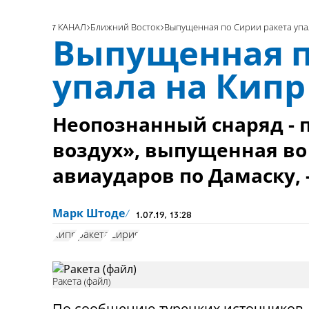
7 КАНАЛ
Ближний Восток
Выпущенная по Сирии ракета упа
Выпущенная п
упала на Кипр
Неопознанный снаряд - п
воздух», выпущенная во
авиаударов по Дамаску, 
Марк Штоде
1.07.19, 13:28
Кипр
ракета
Сирия
Ракета (файл)
По сообщению турецких источников,