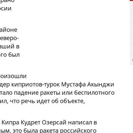
осии
районе
северо-
авший в
ого был
роизошли
идер киприотов-турок Мустафа Акынджи
тало падение ракеты или беспилотного
л, что речь идет об объекте,
Кипра Кудрет Озерсай написал в
м, это была ракета российского