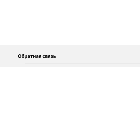
Обратная связь
О нас
Pусский
Обратная связь
عربية
Реклама
Использование информации
Политика конфиденциальности
Специальные возможности
Оповещения
עברית