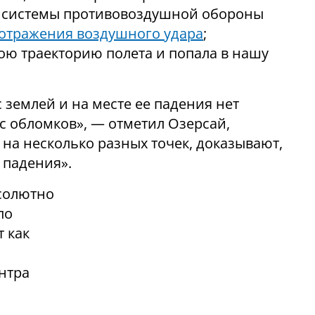
ь системы противовоздушной обороны
 отражения воздушного удара
;
ю траекторию полета и попала в нашу
 землей и на месте ее падения нет
ос обломков», — отметил Озерсай,
 на несколько разных точек, доказывают,
е падения».
солютно
по
 как
нтра