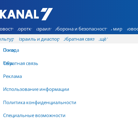
7 КАНАЛ - Аруц Шева
овости
Коротко
Израиль
Оборона и безопасность
В мире
Новос
ультура
Израиль и диаспора
Обратная связь
Ещё
О нас
Погода
Обратная связь
Теги
Реклама
Использование информации
Политика конфиденциальности
Специальные возможности