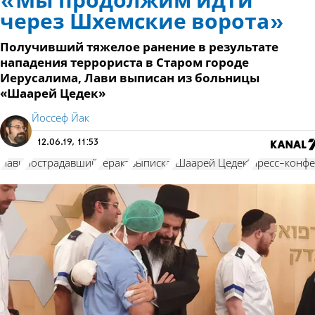
«Мы продолжим идти
через Шхемские ворота»
Получивший тяжелое ранение в результате
нападения террориста в Старом городе
Иерусалима, Лави выписан из больницы
«Шаарей Цедек»
Йоссеф Йак
12.06.19, 11:53
Лави
пострадавший
теракт
выписка
"Шаарей Цедек"
пресс-конф