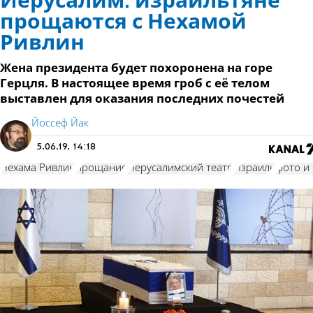
Иерусалим: израильтяне
прощаются с Нехамой
Ривлин
Жена президента будет похоронена на горе
Герцля. В настоящее время гроб с её телом
выставлен для оказания последних почестей
Йоссеф Йак
5.06.19, 14:18
Нехама Ривлин
прощание
Иерусалимский театр
Израиль
фото и