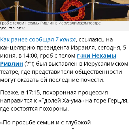
Гроб с телом Нехамы Ривлин в Иерусалимском театре
צילום: חזקי ברוך
Как ранее сообщал
7 канал
, ссылаясь на
канцелярию президента Израиля, сегодня, 5
июня, в 14:00, гроб с телом
г-ж
и
Нехам
ы
Ривлин
(
ז"ל
) был выставлен в Иерусалимском
театре, где представители общественности
могут оказать ей последние почести.
Позже, в 17:15, похоронная процессия
направится ​​к «Гдолей Ха-ума
»
на горе Герцля,
где состоятся похороны.
«По просьбе семьи и с глубокой